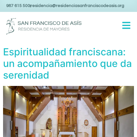
987 615 500
residencia@residenciasanfranciscodeasis.org
Espiritualidad franciscana:
un acompañamiento que da
serenidad