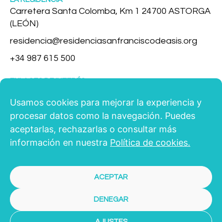
Carretera Santa Colomba, Km 1 24700 ASTORGA
(LEÓN)
residencia@residenciasanfranciscodeasis.org
+34 987 615 500
ENLACES DE INTERÉS
Quienes Somos
Usamos cookies para mejorar la experiencia y
Servicios
procesar datos como la navegación. Puedes
aceptarlas, rechazarlas o consultar más
Vida en la Residencia
información en nuestra
Política de cookies.
Instalaciones
Solicita una plaza
ACEPTAR
DENEGAR
AJUSTES