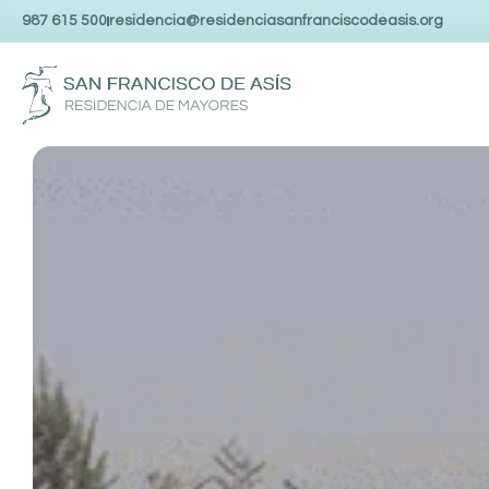
987 615 500
residencia@residenciasanfranciscodeasis.org