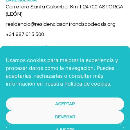
LA RESIDENCIA
Carretera Santa Colomba, Km 1 24700 ASTORGA
(LEÓN)
residencia@residenciasanfranciscodeasis.org
+34 987 615 500
ENLACES DE INTERÉS
Quienes Somos
Usamos cookies para mejorar la experiencia y
Servicios
procesar datos como la navegación. Puedes
aceptarlas, rechazarlas o consultar más
Vida en la Residencia
información en nuestra
Política de cookies.
Instalaciones
Solicita una plaza
ACEPTAR
DENEGAR