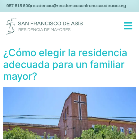
987 615 500
residencia@residenciasanfranciscodeasis.org
¿Cómo elegir la residencia
adecuada para un familiar
mayor?